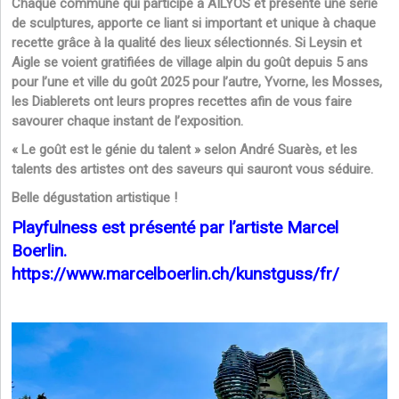
Chaque commune qui participe à AILYOS et présente une série
de sculptures, apporte ce liant si important et unique à chaque
recette grâce à la qualité des lieux sélectionnés. Si Leysin et
Aigle se voient gratifiées de village alpin du goût depuis 5 ans
pour l’une et ville du goût 2025 pour l’autre, Yvorne, les Mosses,
les Diablerets ont leurs propres recettes afin de vous faire
savourer chaque instant de l’exposition.
« Le goût est le génie du talent » selon André Suarès, et les
talents des artistes ont des saveurs qui sauront vous séduire.
Belle dégustation artistique !
Playfulness est présenté par l’artiste Marcel
Boerlin.
https://www.marcelboerlin.ch/kunstguss/fr/