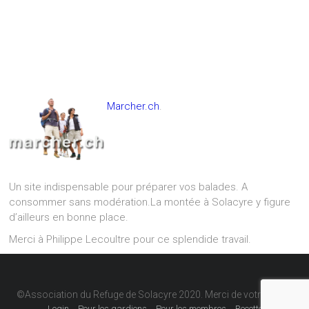
Marcher.ch
.
Un site indispensable pour préparer vos balades. A
consommer sans modération.La montée à Solacyre y figure
d’ailleurs en bonne place.
Merci à Philippe Lecoultre pour ce splendide travail.
©Association du Refuge de Solacyre 2020. Merci de votre visite.
Login
Pour les gardiens
Pour les membres
Recettes